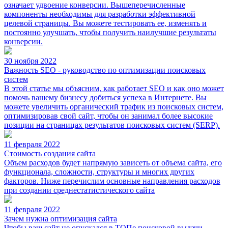
означает удвоение конверсии. Вышеперечисленные
компоненты необходимы для разработки эффективной
целевой страницы. Вы можете тестировать ее, изменять и
постоянно улучшать, чтобы получить наилучшие результаты
конверсии.
30 ноября 2022
Важность SEO - руководство по оптимизации поисковых
систем
В этой статье мы объясним, как работает SEO и как оно может
помочь вашему бизнесу добиться успеха в Интернете. Вы
можете увеличить органический трафик из поисковых систем,
оптимизировав свой сайт, чтобы он занимал более высокие
позиции на страницах результатов поисковых систем (SERP).
11 февраля 2022
Стоимость создания сайта
Объем расходов будет напрямую зависеть от объема сайта, его
функционала, сложности, структуры и многих других
факторов. Ниже перечислим основные направления расходов
при создании среднестатистического сайта
11 февраля 2022
Зачем нужна оптимизация сайта
Чтобы ваш сайт не опускался в ТОПе поисковой выдачи,