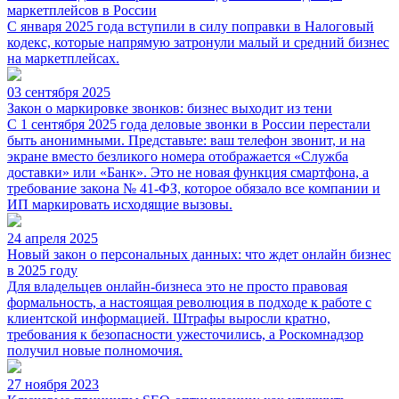
маркетплейсов в России
С января 2025 года вступили в силу поправки в Налоговый
кодекс, которые напрямую затронули малый и средний бизнес
на маркетплейсах.
03 сентября 2025
Закон о маркировке звонков: бизнес выходит из тени
С 1 сентября 2025 года деловые звонки в России перестали
быть анонимными. Представьте: ваш телефон звонит, и на
экране вместо безликого номера отображается «Служба
доставки» или «Банк». Это не новая функция смартфона, а
требование закона № 41-ФЗ, которое обязало все компании и
ИП маркировать исходящие вызовы.
24 апреля 2025
Новый закон о персональных данных: что ждет онлайн бизнес
в 2025 году
Для владельцев онлайн-бизнеса это не просто правовая
формальность, а настоящая революция в подходе к работе с
клиентской информацией. Штрафы выросли кратно,
требования к безопасности ужесточились, а Роскомнадзор
получил новые полномочия.
27 ноября 2023